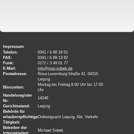
Impressum
Telefon:
0341 / 6 88 18 01
FAX:
0341 / 6 89 13 82
Funk:
0172 / 3 49 01 77
E-Mail:
info@max-sobek.de
Postadresse:
Rosa-Luxemburg-Straße 41, 04315
Leipzig
Montag bis Freitag 8:00 Uhr bis 17:00
Bürozeiten:
Uhr
Handelsregister
14248
Nr:
Gerichtsstand:
Leipzig
Behörde für
erlaubnispflichtige
Ordnungsamt Leipzig, Abt. Verkehr
Tätigkeit:
Betreiber der
Michael Sobek
Internetseiten: