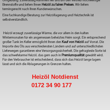
Umgebung. Zuverlässig kümmern wir uns um den Vertrieb hochwertiger
Brennstoffe und liefern Ihnen
Heizöl zu fairen Preisen
. Wir liefern
termingerecht nach Ihren Kundenwünschen.
Eine fachkundige Beratung zur Heizöllagerung und Heiztechnik ist
selbstverständlich.
H
eizöl erzeugt zuverlässige Wärme, die vor allem in den kalten
Wintermonaten für ein angemessen beheiztes Heim sorgt. Ein entsprechend
großer Tank im Keller ermöglicht Ihnen den
Kauf von Heizöl
auf Vorrat. Die
Importe des Öls aus verschiedensten Ländern und auf unterschiedlichsten
Lieferwegen garantieren eine Versorgungssicherheit. Die gefragteste Sorte ist
das schwefelarme Heizöl, das gern auch in
Premiumqualität
gewählt wird.
Für den Verbraucher ist entscheidend, dass sich das Heizöl lange lagern
lässt und sich die Ablagerungen in Grenzen halten.
Heizöl Notdienst
0172 34 90 177