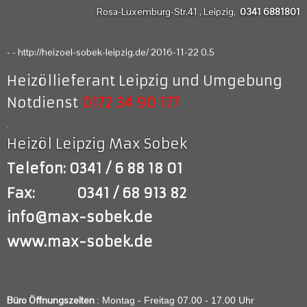
Rosa-Luxemburg-Str.41 , Leipzig,
0341 6881801
-
-
http://heizoel-sobek-leipzig.de/
2016-11-22
0.5
Heizöllieferant Leipzig und Umgebung
Notdienst
0172 34 90 177
info
Heizöl Leipzig
Max Sobek
Telefon:
0341 / 6 88 18 01
Fax: 0341 / 68 913 82
info@max-sobek.de
www.max-sobek.de
Büro Öffnungszeiten
: Montag - Freitag 07.00 - 17.00 Uhr